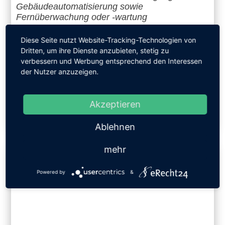
Gebäudeautomatisierung sowie
Fernüberwachung oder -wartung
m2m Germany, ein Ausrüster für Machine-to-
Diese Seite nutzt Website-Tracking-Technologien von
Machine-Kommunikation, hat auf der Hannover
Dritten, um ihre Dienste anzubieten, stetig zu
Messe Ende April 2012 eine Fernwartungslösung
verbessern und Werbung entsprechend den Interessen
der Nutzer anzuzeigen.
per m2m Cluster vorgestellt
Akzeptieren
WEITERLESEN
Ablehnen
mehr
Powered by
&