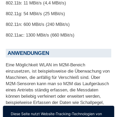
802.11b: 11 MBit/s (4,4 MBit/s)
802.11g: 54 MBit/s (25 MBit/s)
802.11n: 600 MBit/s (240 MBit/s)
802.11ac: 1300 MBit/s (660 MBit/s)
ANWENDUNGEN
Eine Möglichkeit WLAN im M2M-Bereich
einzusetzen, ist beispielsweise die Überwachung von
Maschinen, die anfällig für Verschleiß sind. Über
M2M-Sensoren kann man so M2M das Laufgeräusch
eines Antriebs ständig erfassen, die Messdaten
können beliebig verfeinert oder erweitert werden,
beispielweise Erfassen der Daten wie Schallpegel,
Vibration, Drehzahl, Energieverbrauch, Temperatur
Diese Seite nutzt Website-Tracking-Technologien von
und Luftfeuchtigkeit. Die Daten der Sensoren werden