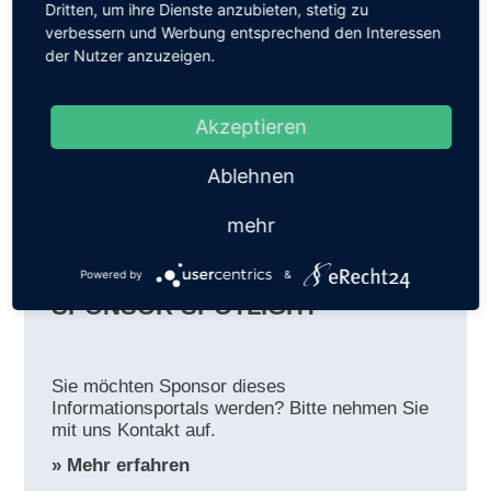
Dritten, um ihre Dienste anzubieten, stetig zu
über WLAN an einen Server weitergegeben und
verbessern und Werbung entsprechend den Interessen
ausgewertet. Auf diese Daten kann man dann von den
der Nutzer anzuzeigen.
PCs des Maschinen-oder Anlagebetreibers zugreifen
und sich über den Zustand der Maschine (notwendige
Wartung, Wechsel von Verschleiß-Teilen) informieren.
Akzeptieren
Ablehnen
mehr
Powered by
&
SPONSOR-SPOTLIGHT
Sie möchten Sponsor dieses
Informationsportals werden? Bitte nehmen Sie
mit uns Kontakt auf.
» Mehr erfahren