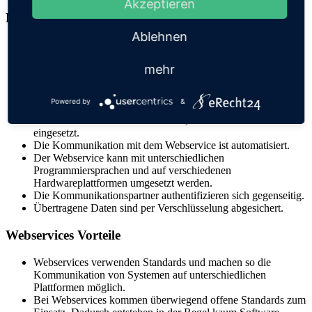
Akzeptieren
Merkmale eines Webservices
Ablehnen
Dienste und Funktionen werden über ein Netzwerk zur
Verfügung gestellt.
mehr
Anwendungen oder Maschinen kommunizieren
ausschließlich mit dem Webservice.
Webservices werden durch eine serviceorientierte Architektur
Powered by
&
realisiert.
Es werden definierte Schnittstellen, Protokolle und Standards
eingesetzt.
Die Kommunikation mit dem Webservice ist automatisiert.
Der Webservice kann mit unterschiedlichen
Programmiersprachen und auf verschiedenen
Hardwareplattformen umgesetzt werden.
Die Kommunikationspartner authentifizieren sich gegenseitig.
Übertragene Daten sind per Verschlüsselung abgesichert.
Webservices Vorteile
Webservices verwenden Standards und machen so die
Kommunikation von Systemen auf unterschiedlichen
Plattformen möglich.
Bei Webservices kommen überwiegend offene Standards zum