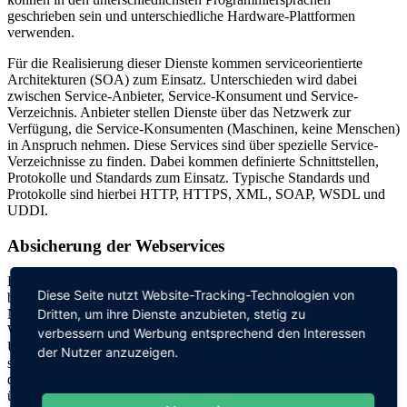
geschrieben sein und unterschiedliche Hardware-Plattformen
verwenden.
Für die Realisierung dieser Dienste kommen serviceorientierte
Architekturen (SOA) zum Einsatz. Unterschieden wird dabei
zwischen Service-Anbieter, Service-Konsument und Service-
Verzeichnis. Anbieter stellen Dienste über das Netzwerk zur
Verfügung, die Service-Konsumenten (Maschinen, keine Menschen)
in Anspruch nehmen. Diese Services sind über spezielle Service-
Verzeichnisse zu finden. Dabei kommen definierte Schnittstellen,
Protokolle und Standards zum Einsatz. Typische Standards und
Protokolle sind hierbei HTTP, HTTPS, XML, SOAP, WSDL und
UDDI.
Absicherung der Webservices
Eine Anwendung oder Maschine ruft über das Netzwerk eine
Diese Seite nutzt Website-Tracking-Technologien von
bestimmte Funktion des Webservices auf. Über die
Netzwerkverbindung erhält das Gerät das Ergebnis zurück.
Dritten, um ihre Dienste anzubieten, stetig zu
Webservices können im Internet beispielsweise über eine eindeutige
verbessern und Werbung entsprechend den Interessen
URI (Uniform Resource Identifier) angesprochen werden. Für eine
der Nutzer anzuzeigen.
sichere Kommunikation müssen sich die Kommunikationspartner in
der Regel gegenseitig authentifizieren. Geschützt werden die
übertragenen Daten im Internet meist durch Verschlüsselung.